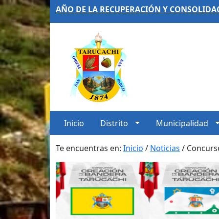
AÑO DE LA RECUPERACIÓN Y CONSOLIDA
Inicio
Distrito
Municipalidad
Te encuentras en:
Inicio
/
Noticias
/
Concurso