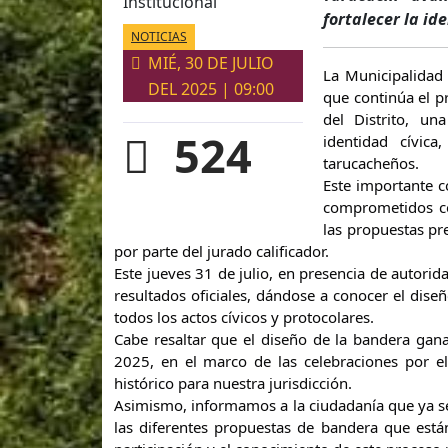
Institucional
fortalecer la ide
NOTICIAS
MIÉ, 30 DE JULIO
La
Municipalidad 
DEL 2025 | 09:00
que continúa el p
del Distrito, un
524
identidad cívic
tarucacheños.
Este importante c
comprometidos co
las propuestas pr
por parte del jurado calificador.
Este jueves 31 de julio, en presencia de autorida
resultados oficiales, dándose a conocer el dis
todos los actos cívicos y protocolares.
Cabe resaltar que el diseño de la bandera gan
2025, en el marco de las celebraciones por el
histórico para nuestra jurisdicción.
Asimismo, informamos a la ciudadanía que ya se
las diferentes propuestas de bandera que está