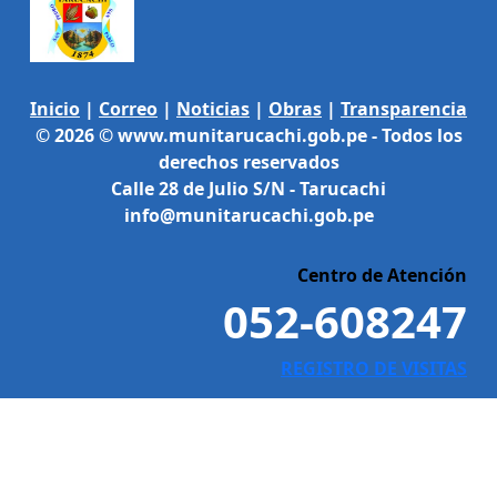
Inicio
|
Correo
|
Noticias
|
Obras
|
Transparencia
© 2026 © www.munitarucachi.gob.pe - Todos los
derechos reservados
Calle 28 de Julio S/N - Tarucachi
info@munitarucachi.gob.pe
Centro de Atención
052-608247
REGISTRO DE VISITAS